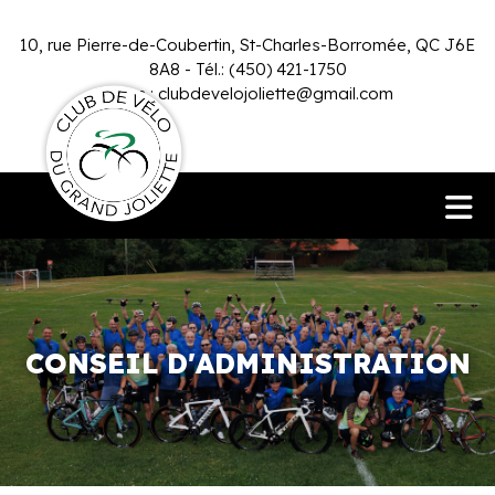
10, rue Pierre-de-Coubertin, St-Charles-Borromée, QC J6E
8A8 - Tél.: (450) 421-1750
Infos :
clubdevelojoliette@gmail.com
CONSEIL D'ADMINISTRATION