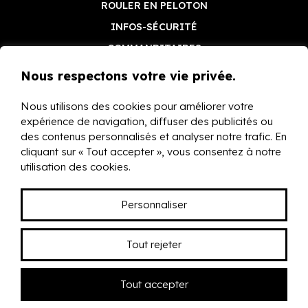
ROULER EN PELOTON
INFOS-SÉCURITÉ
COMMANDITAIRES
Nous respectons votre vie privée.
Nous utilisons des cookies pour améliorer votre
expérience de navigation, diffuser des publicités ou
des contenus personnalisés et analyser notre trafic. En
cliquant sur « Tout accepter », vous consentez à notre
10, rue Pierre-de-Coubertin - St-Charles-Borromée J6E
utilisation des cookies.
8A8 - Tél.: (450) 421-1750 -
clubdevelojoliette@gmail.com
Personnaliser
Tout rejeter
©2022-2025 Tous droits réservés - Club de Vélo du Grand
Joliette
Tout accepter